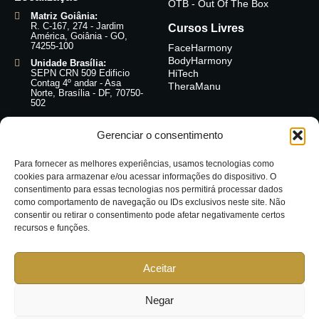
OTB - Out Of The Box
Matriz Goiânia:
R. C-167, 274 - Jardim
Cursos Livres
América, Goiânia - GO,
74255-100
FaceHarmony
BodyHarmony
Unidade Brasília:
SEPN CRN 509 Edificio
HiTech
Contag 4º andar - Asa
TheraManu
Norte, Brasília - DF, 70750-
502
Acompanhe-
Gerenciar o consentimento
nos:
@instituto.iese
Para fornecer as melhores experiências, usamos tecnologias como
cookies para armazenar e/ou acessar informações do dispositivo. O
consentimento para essas tecnologias nos permitirá processar dados
como comportamento de navegação ou IDs exclusivos neste site. Não
consentir ou retirar o consentimento pode afetar negativamente certos
recursos e funções.
Aceitar
Negar