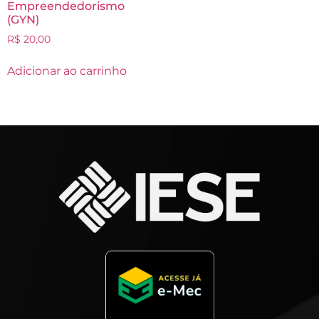
Empreendedorismo
(GYN)
R$
20,00
Adicionar ao carrinho