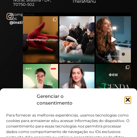
TheraManu
70750-502
Acompanhe-
nos:
@instituto.iese
Gerenciar o
consentimento
Para fornecer as melhores experiências, usamos tecnologias como
cookies para armazenar e/ou acessar informações do dispositivo. O
consentimento para essas tecnologias nos permitirá processar
dados como comportamento de navegação ou IDs exclusivos