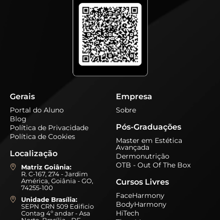
Gerais
Empresa
Portal do Aluno
Sobre
Blog
Pós-Graduações
Política de Privacidade
Política de Cookies
Master em Estética
Avançada
Localização
Dermonutrição
OTB - Out Of The Box
Matriz Goiânia:
R. C-167, 274 - Jardim
América, Goiânia - GO,
Cursos Livres
74255-100
FaceHarmony
Unidade Brasília:
BodyHarmony
SEPN CRN 509 Edificio
HiTech
Contag 4º andar - Asa
Norte, Brasília - DF,