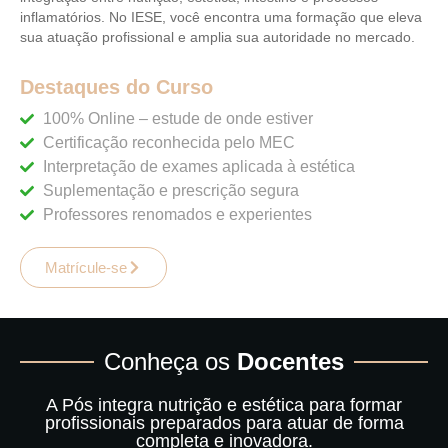
inflamatórios. No IESE, você encontra uma formação que eleva
sua atuação profissional e amplia sua autoridade no mercado.
Destaques do Curso
100% Online – estude de onde estiver
Certificação reconhecida pelo MEC
Interpretação de exames aplicada à estética
Suplementação e prescrição segura
Professores renomados e experientes
Matrícule-se
Conheça os
Docentes
A Pós integra nutrição e estética para formar
profissionais preparados para atuar de forma
completa e inovadora.