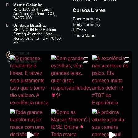
Matriz Goiânia:
R. C-167, 274 - Jardim
Cursos Livres
América, Goiânia - GO,
74255-100
FaceHarmony
BodyHarmony
Unidade Brasília:
SEPN CRN 509 Edificio
HiTech
Contag 4º andar - Asa
TheraManu
Norte, Brasília - DF, 70750-
502
Acompanhe-
nos:
@instituto.iese