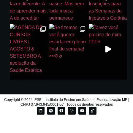
Copyright © 2024 IESE – Instituto de Ensino em Saúde e Especialização ME |
CNPJ 37.943.945/0001-57 | Todos os direitos reservados