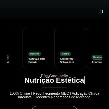
Doutora
Mestre
tora
Doutora
Vanessa Yüri
Guilherme
Farias
Suzuki
Schweitzer
Ana Salomon
Pós-Graduação
N
u
t
r
i
ç
ã
o
E
s
t
é
t
i
c
a
100% Online | Reconhecimento MEC | Aplicação Clínica
Imediata | Docentes Renomados do Mercado