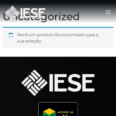
Início
/ Uncategorized
Uncategorized
Nenhum produto foi encontrado para a
sua seleção.