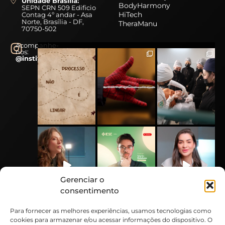
Unidade Brasília:
BodyHarmony
SEPN CRN 509 Edificio
HiTech
Contag 4º andar - Asa
Norte, Brasília - DF,
TheraManu
70750-502
Acompanhe-
nos:
@instituto.iese
Gerenciar o
consentimento
Para fornecer as melhores experiências, usamos tecnologias como
cookies para armazenar e/ou acessar informações do dispositivo. O