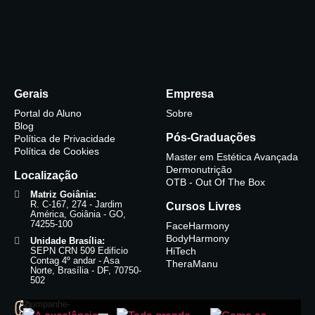
Gerais
Empresa
Portal do Aluno
Sobre
Blog
Pós-Graduações
Política de Privacidade
Política de Cookies
Master em Estética Avançada
Dermonutrição
Localização
OTB - Out Of The Box
Matriz Goiânia:
R. C-167, 274 - Jardim
Cursos Livres
América, Goiânia - GO,
74255-100
FaceHarmony
BodyHarmony
Unidade Brasília:
SEPN CRN 509 Edificio
HiTech
Contag 4º andar - Asa
TheraManu
Norte, Brasília - DF, 70750-
502
Acompanhe-
nos: