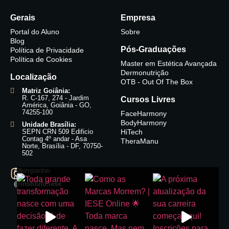
Gerais
Empresa
Portal do Aluno
Sobre
Blog
Pós-Graduações
Política de Privacidade
Política de Cookies
Master em Estética Avançada
Dermonutrição
Localização
OTB - Out Of The Box
Matriz Goiânia:
R. C-167, 274 - Jardim
Cursos Livres
América, Goiânia - GO,
74255-100
FaceHarmony
BodyHarmony
Unidade Brasília:
SEPN CRN 509 Edificio
HiTech
Contag 4º andar - Asa
TheraManu
Norte, Brasília - DF, 70750-
502
Acompanhe-
nos:
@instituto.iese