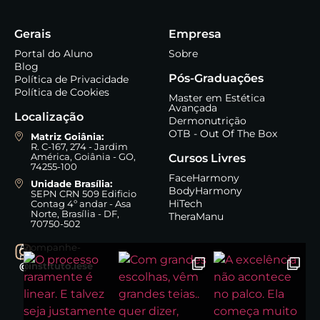
Gerais
Empresa
Portal do Aluno
Sobre
Blog
Pós-Graduações
Política de Privacidade
Política de Cookies
Master em Estética
Avançada
Localização
Dermonutrição
OTB - Out Of The Box
Matriz Goiânia:
R. C-167, 274 - Jardim
América, Goiânia - GO,
Cursos Livres
74255-100
FaceHarmony
Unidade Brasília:
BodyHarmony
SEPN CRN 509 Edificio
HiTech
Contag 4º andar - Asa
Norte, Brasília - DF,
TheraManu
70750-502
Acompanhe-
nos:
@instituto.iese