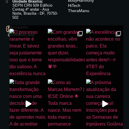
BodyHarmony
Unidade Brasília:
SEPN CRN 509 Edificio
HiTech
Contag 4º andar - Asa
TheraManu
Norte, Brasília - DF, 70750-
502
Acompanhe-
nos:
@instituto.iese