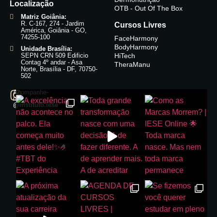
Localização
OTB - Out Of The Box
Matriz Goiânia:
R. C-167, 274 - Jardim
Cursos Livres
América, Goiânia - GO,
74255-100
FaceHarmony
BodyHarmony
Unidade Brasília:
SEPN CRN 509 Edificio
HiTech
Contag 4º andar - Asa
TheraManu
Norte, Brasília - DF, 70750-
502
Acompanhe-
nos:
@instituto.iese