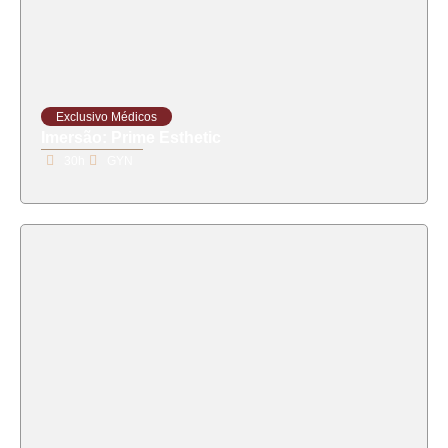
Exclusivo Médicos
Imersão: Prime Esthetic
30h
GYN