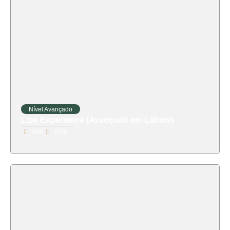
Nível Avançado
Lips Experience (Avançado em Lábios)
08h
BSB