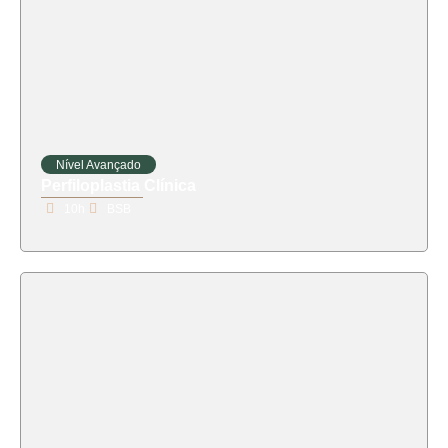
Nível Avançado
Perfiloplastia Clínica
10h
BSB