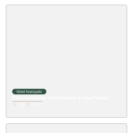
Nível Avançado
Bioestimulador, Volumizador e Fios Faciais
10h
GYN