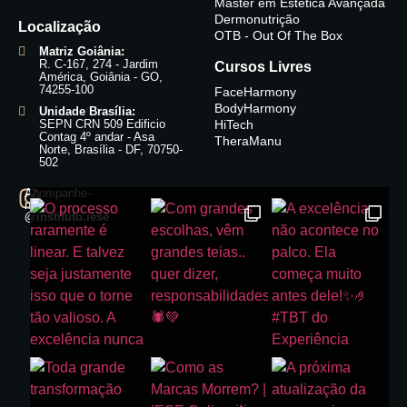
Master em Estética Avançada
Dermonutrição
Localização
OTB - Out Of The Box
Matriz Goiânia:
R. C-167, 274 - Jardim
Cursos Livres
América, Goiânia - GO,
74255-100
FaceHarmony
BodyHarmony
Unidade Brasília:
SEPN CRN 509 Edificio
HiTech
Contag 4º andar - Asa
TheraManu
Norte, Brasília - DF, 70750-
502
Acompanhe-
nos:
@instituto.iese