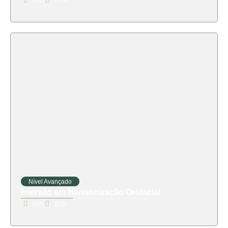
20h
GYN
Nível Avançado
Imersão em Harmonização Orofacial
08h
BSB