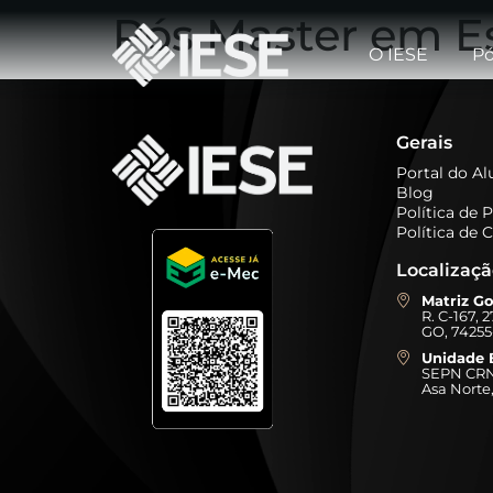
Pós Master em E
O IESE
Pó
Gerais
Portal do A
Blog
Política de 
Política de 
Localizaç
Matriz Go
R. C-167, 
GO, 74255
Unidade B
SEPN CRN 
Asa Norte,