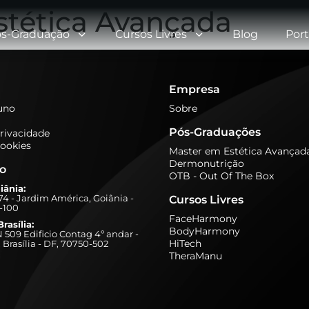
stética Avançada
s-Graduação
Cursos Livres
Blog
Port
Empresa
luno
Sobre
Pós-Graduações
Privacidade
Cookies
Master em Estética Avançad
Dermonutrição
ão
OTB - Out Of The Box
iânia:
274 - Jardim América, Goiânia -
Cursos Livres
-100
FaceHarmony
rasília:
BodyHarmony
509 Edificio Contag 4º andar -
HiTech
 Brasília - DF, 70750-502
TheraManu