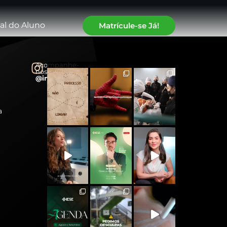
al do Aluno
Matrícule-se Já!
Acompanhe-
nos:
@instituto.iese
a