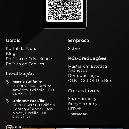
Gerais
Empresa
Portal do Aluno
Sobre
Blog
Pós-Graduações
Política de Privacidade
Política de Cookies
Master em Estética
Avançada
Localização
Dermonutrição
OTB - Out Of The Box
Matriz Goiânia:
R. C-167, 274 - Jardim
América, Goiânia - GO,
Cursos Livres
74255-100
FaceHarmony
Unidade Brasília:
BodyHarmony
SEPN CRN 509 Edificio
HiTech
Contag 4º andar - Asa
Norte, Brasília - DF,
TheraManu
70750-502
Acompanhe-