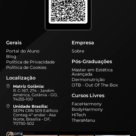
Gerais
Empresa
Portal do Aluno
Sobre
Blog
Pós-Graduações
Política de Privacidade
Política de Cookies
Master em Estética
Avançada
Localização
Dermonutrição
OTB - Out Of The Box
Matriz Goiânia:
R. C-167, 274 - Jardim
América, Goiânia - GO,
Cursos Livres
74255-100
FaceHarmony
Unidade Brasília:
BodyHarmony
SEPN CRN 509 Edificio
HiTech
Contag 4º andar - Asa
Norte, Brasília - DF,
TheraManu
70750-502
Acompanhe-