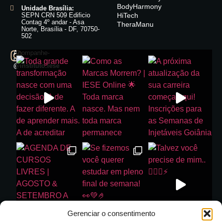
BodyHarmony
Unidade Brasília:
SEPN CRN 509 Edificio
HiTech
Contag 4º andar - Asa
TheraManu
Norte, Brasília - DF, 70750-
502
Acompanhe-
nos:
@instituto.iese
Gerenciar o consentimento