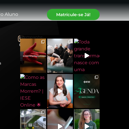
do Aluno
Matrícule-se Já!
Acompanhe-
nos:
@instituto.iese
a