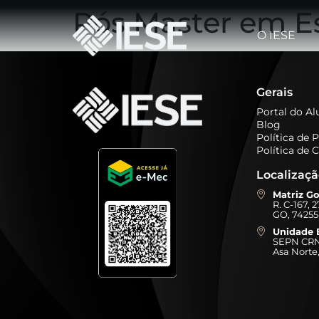
Pós Master em E
O IESE
Gerais
Portal do A
Blog
Política de 
Política de 
Localizaç
Matriz Go
R. C-167, 
GO, 74255
Unidade B
SEPN CRN 
Asa Norte,