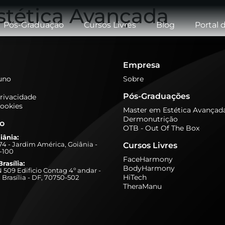
stética Avançada
Pós-Graduação
Cursos Livres
Blog
Portal 
Empresa
luno
Sobre
Pós-Graduações
Privacidade
Cookies
Master em Estética Avançad
Dermonutrição
ão
OTB - Out Of The Box
iânia:
274 - Jardim América, Goiânia -
Cursos Livres
-100
FaceHarmony
rasília:
BodyHarmony
509 Edificio Contag 4º andar -
HiTech
 Brasília - DF, 70750-502
TheraManu