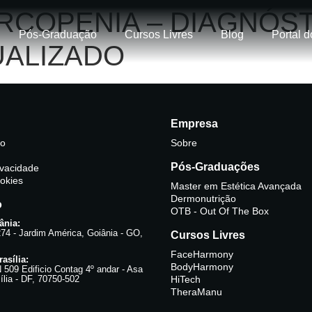
RCOPENIA – DIAGNÓST
Pós-Graduação
Cursos Livres
Blog
Portal d
UALIZADO
Empresa
no
Sobre
Pós-Graduações
rivacidade
ookies
Master em Estética Avançada
Dermonutrição
o
OTB - Out Of The Box
ânia:
274 - Jardim América, Goiânia - GO,
Cursos Livres
FaceHarmony
asília:
BodyHarmony
09 Edificio Contag 4º andar - Asa
ília - DF, 70750-502
HiTech
TheraManu