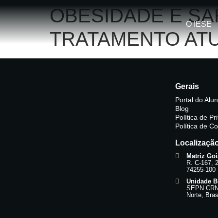
OBESIDADE E SA
O IESE
TRATAMENTO AT
Gerais
Portal do Alu
Blog
Política de P
Política de C
Localizaçã
Matriz Goi
R. C-167, 
74255-100
Unidade Br
SEPN CRN 5
Norte, Bras