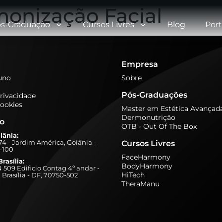
onização Facial
s-Graduação
Cursos Livres
Blog
Port
Empresa
luno
Sobre
Pós-Graduações
Privacidade
Cookies
Master em Estética Avançad
Dermonutrição
ão
OTB - Out Of The Box
iânia:
274 - Jardim América, Goiânia -
Cursos Livres
-100
FaceHarmony
rasília:
BodyHarmony
509 Edificio Contag 4º andar -
HiTech
 Brasília - DF, 70750-502
TheraManu