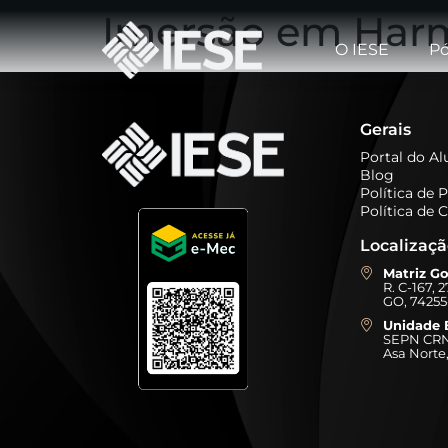
Imersão em Harm
O IESE
Pó
Gerais
Portal do A
Blog
Política de 
Política de 
Localizaç
Matriz Go
R. C-167, 
GO, 74255
Unidade B
SEPN CRN 
Asa Norte,