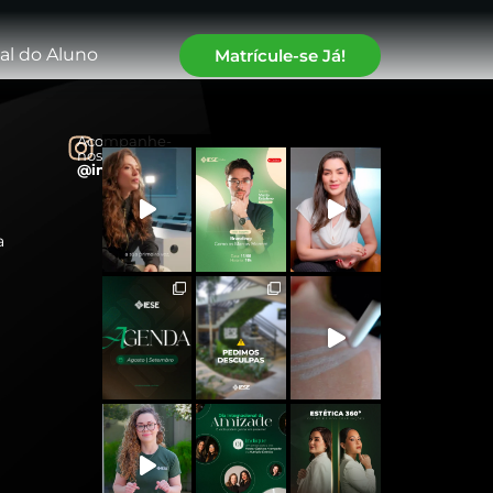
al do Aluno
Matrícule-se Já!
Acompanhe-
nos:
@instituto.iese
a