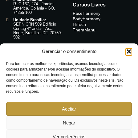
R. C-167, 274 - Jardim
Cursos Livres
América, Goiânia - GO,
74255-100
FaceHarmony
BodyHarmony
Unidade Brasília:
SEPN CRN 509 Edificio
HiTech
Contag 4º andar - Asa
TheraManu
Norte, Brasília - DF, 70750-
502
Acompanhe-
Gerenciar o consentimento
nos:
@instituto.iese
Para fornecer as melhores experiências, usamos tecnologias como
cookies para armazenar e/ou acessar informações do dispositivo. O
consentimento para essas tecnologias nos permitirá processar dados
como comportamento de navegação ou IDs exclusivos neste site. Não
consentir ou retirar o consentimento pode afetar negativamente certos
recursos e funções.
Aceitar
Negar
Ver preferências