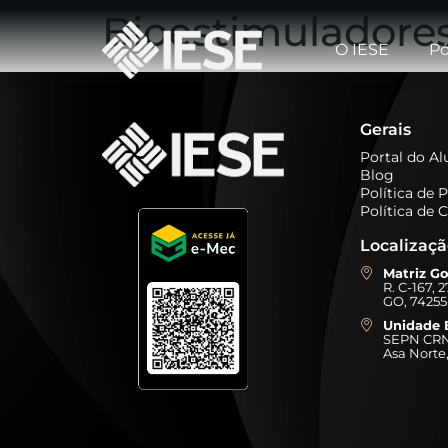
Bioestimuladores
O IESE
Pó
Gerais
Portal do A
Blog
Política de 
Política de 
Localizaç
Matriz Go
R. C-167, 
GO, 74255
Unidade B
SEPN CRN 
Asa Norte,