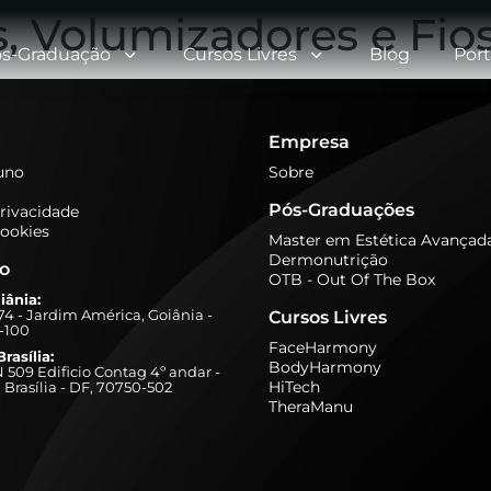
, Volumizadores e Fios
s-Graduação
Cursos Livres
Blog
Port
Empresa
luno
Sobre
Pós-Graduações
Privacidade
Cookies
Master em Estética Avançad
Dermonutrição
ão
OTB - Out Of The Box
iânia:
274 - Jardim América, Goiânia -
Cursos Livres
-100
FaceHarmony
rasília:
BodyHarmony
509 Edificio Contag 4º andar -
HiTech
 Brasília - DF, 70750-502
TheraManu