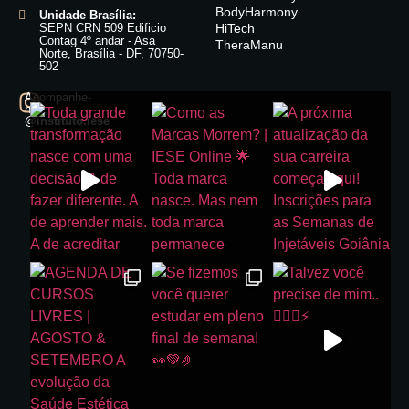
BodyHarmony
Unidade Brasília:
SEPN CRN 509 Edificio
HiTech
Contag 4º andar - Asa
TheraManu
Norte, Brasília - DF, 70750-
502
Acompanhe-
nos:
@instituto.iese